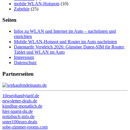
mobile WLAN-Hotspots
(10)
Zubehör
(25)
Seiten
Infos zu WLAN und Internet im Auto – nachrüsten und
einrichten
Mobile WLAN-Hotspot und Router im Auto nachrüsten
Datentarife Vergleich 2026: Günstige Daten-SIM für Router,
Tablet und WLAN im Auto
Impressum
Datenschutz
Partnerseiten
10eurohandytarif.de
newsletter-deals.de
kündbar-monatlich.de
hier-sparst-du.de
notizbuch-info.de
unter100euro.deals
sobe-zimmer-rooms.com