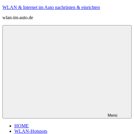
Zum
WLAN & Internet im Auto nachrüsten & einrichten
Inhalt
wlan-im-auto.de
springen
Menü
HOME
WLAN-Hotspots