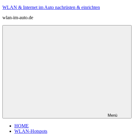
Zum
WLAN & Internet im Auto nachrüsten & einrichten
Inhalt
wlan-im-auto.de
springen
Menü
HOME
WLAN-Hotspots