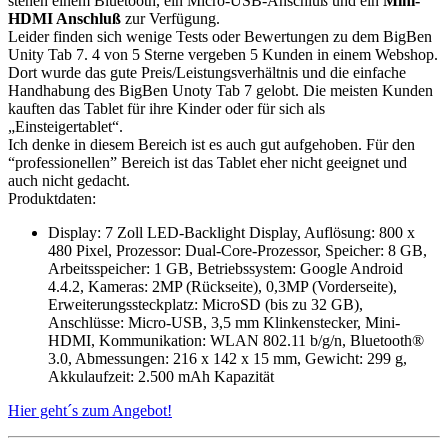
stehen einem Bluetooth, ein Micro-USB-Anschluß und ein
Mini-
HDMI Anschluß
zur Verfügung.
Leider finden sich wenige Tests oder Bewertungen zu dem BigBen
Unity Tab 7. 4 von 5 Sterne vergeben 5 Kunden in einem Webshop.
Dort wurde das gute Preis/Leistungsverhältnis und die einfache
Handhabung des BigBen Unoty Tab 7 gelobt. Die meisten Kunden
kauften das Tablet für ihre Kinder oder für sich als
„Einsteigertablet“.
Ich denke in diesem Bereich ist es auch gut aufgehoben. Für den
“professionellen” Bereich ist das Tablet eher nicht geeignet und
auch nicht gedacht.
Produktdaten:
Display: 7 Zoll LED-Backlight Display, Auflösung: 800 x
480 Pixel, Prozessor: Dual-Core-Prozessor, Speicher: 8 GB,
Arbeitsspeicher: 1 GB, Betriebssystem: Google Android
4.4.2, Kameras: 2MP (Rückseite), 0,3MP (Vorderseite),
Erweiterungssteckplatz: MicroSD (bis zu 32 GB),
Anschlüsse: Micro-USB, 3,5 mm Klinkenstecker, Mini-
HDMI, Kommunikation: WLAN 802.11 b/g/n, Bluetooth®
3.0, Abmessungen: 216 x 142 x 15 mm, Gewicht: 299 g,
Akkulaufzeit: 2.500 mAh Kapazität
Hier geht´s zum Angebot!